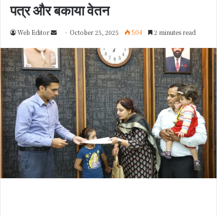
पत्र और बकाया वेतन
Web Editor
S
October 25, 2025
504
2 minutes read
e
n
d
a
n
e
m
a
i
l