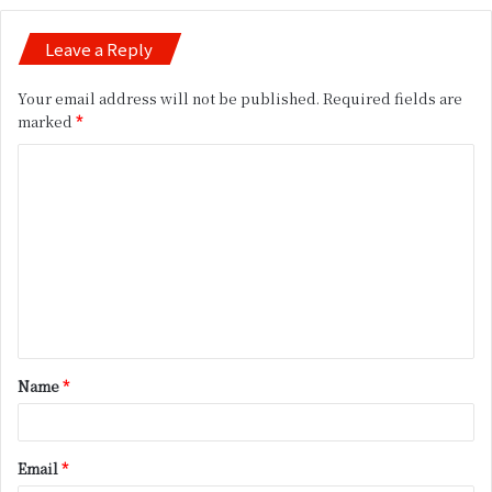
Leave a Reply
Your email address will not be published.
Required fields are
marked
*
C
o
m
m
e
n
t
Name
*
*
Email
*