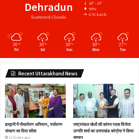
Dehradun
30º - 24º
90%
0.92 km/h
Scattered Clouds
30
30
30
30
27
℃
℃
℃
℃
℃
Fri
Sat
Sun
Mon
Tue
Recent Uttarakhand News
हल्द्वानी में पौधारोपण अभियान, पर्यावरण
राष्ट्रमंडल खेलों की कांस्य पदक विजेता
संरक्षण का दिया संदेश
उन्नति शर्मा का उत्तराखंड कांग्रेस ने किया
सम्मान
12 hours ago