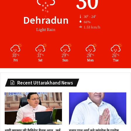
Dehradun
30º - 24º
66%
1.53 km/h
Light Rain
30
31
29
28
26
℃
℃
℃
℃
℃
Fri
Sat
Sun
Mon
Tue
Recent Uttarakhand News
धामी सरकार की कैबिनेट बैठक आज, कई
इन्दर पाल आर्य बने कांग्रेस के प्रदेश