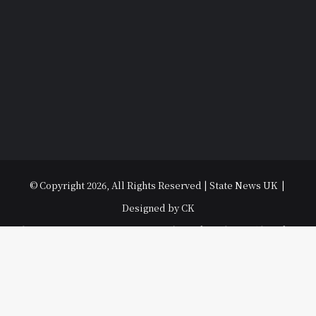
© Copyright 2026, All Rights Reserved | State News UK |
Designed by CK
विधानसभा चुनाव 2022
उत्तराखंड
उत्तर प्रदेश
धर्म-संस्कृति
राजनीति
पर्यटन
मनोरंजन
अपराध
हल्ला बोल
मौसम
अजब गजब
युथ
Contact Us
Ba
Facebook
YouTube
to