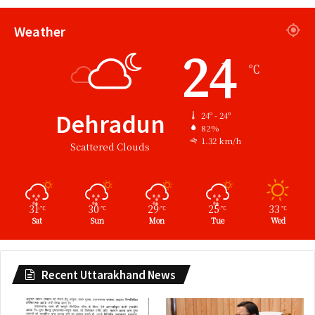
Weather
24
℃
Dehradun
24º - 24º
82%
1.32 km/h
Scattered Clouds
31
30
29
25
33
℃
℃
℃
℃
℃
Sat
Sun
Mon
Tue
Wed
Recent Uttarakhand News