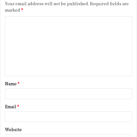
Your email address will not be published.
Required fields are
marked
*
C
o
m
m
e
n
t
Name
*
*
Email
*
Website