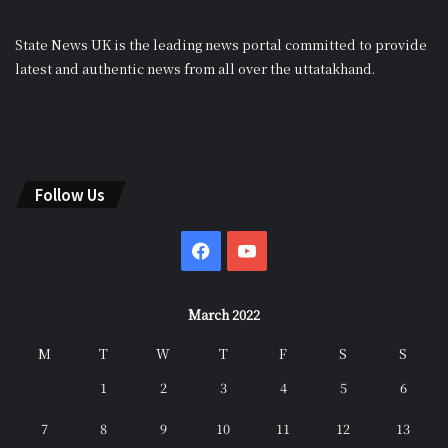
State News UK is the leading news portal committed to provide
latest and authentic news from all over the uttatakhand.
Follow Us
Facebook
YouTube
March 2022
M
T
W
T
F
S
S
1
2
3
4
5
6
7
8
9
10
11
12
13