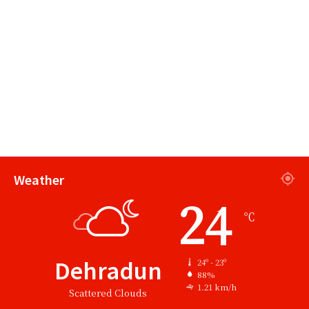
Weather
24
℃
Dehradun
24º - 23º
88%
1.21 km/h
Scattered Clouds