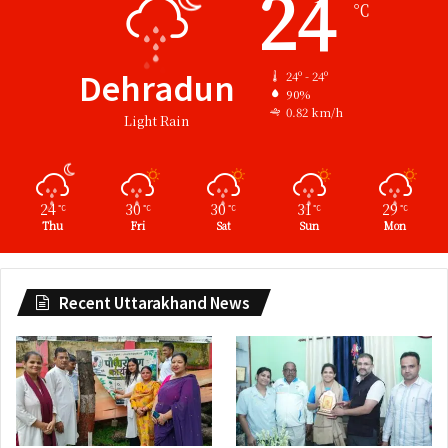
24
℃
Dehradun
24º - 24º
90%
0.82 km/h
Light Rain
24
30
30
31
29
℃
℃
℃
℃
℃
Thu
Fri
Sat
Sun
Mon
Recent Uttarakhand News