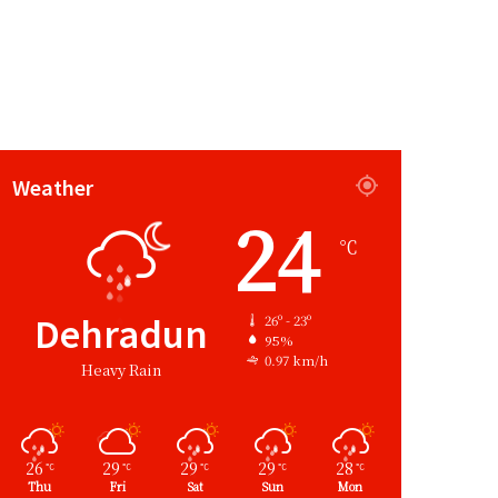
Weather
24
℃
Dehradun
26º - 23º
95%
0.97 km/h
Heavy Rain
26
29
29
29
28
℃
℃
℃
℃
℃
Thu
Fri
Sat
Sun
Mon