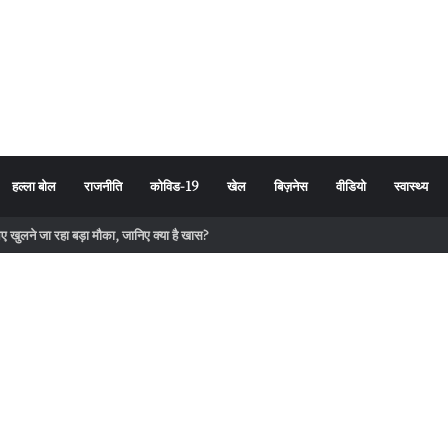
हल्ला बोल
राजनीति
कोविड-19
खेल
बिज़नेस
वीडियो
स्वास्थ्य
लिए खुलने जा रहा बड़ा मौका, जानिए क्या है खास?