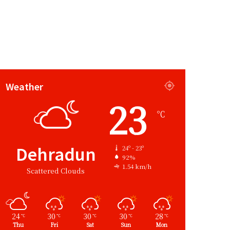
Weather
23
℃
Dehradun
24º - 23º
92%
1.54 km/h
Scattered Clouds
24
30
30
30
28
℃
℃
℃
℃
℃
Thu
Fri
Sat
Sun
Mon