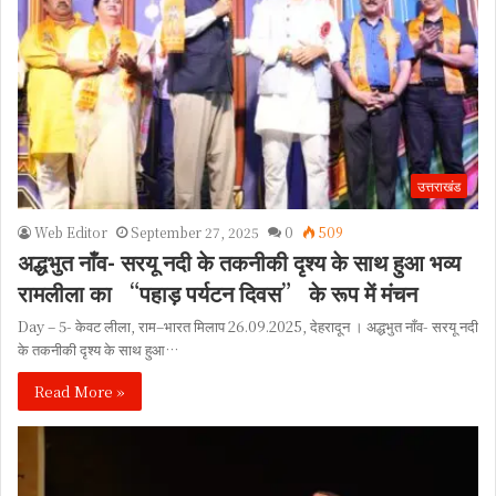
उत्तराखंड
Web Editor
September 27, 2025
0
509
अद्धभुत नाँव- सरयू नदी के तकनीकी दृश्य के साथ हुआ भव्य
रामलीला का “पहाड़ पर्यटन दिवस” के रूप में मंचन
Day – 5- केवट लीला, राम–भारत मिलाप 26.09.2025, देहरादून । अद्धभुत नाँव- सरयू नदी
के तकनीकी दृश्य के साथ हुआ…
Read More »