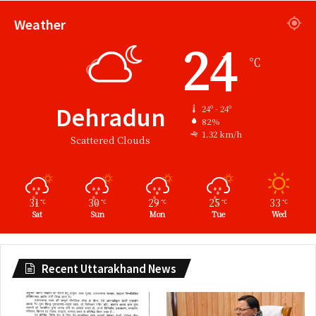
Weather
24
℃
Dehradun
24º - 24º
82%
1.32 km/h
Scattered Clouds
31
30
29
25
33
℃
℃
℃
℃
℃
Sat
Sun
Mon
Tue
Wed
Recent Uttarakhand News