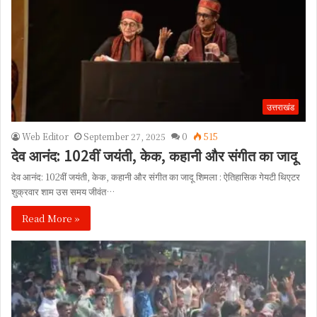
उत्तराखंड
Web Editor
September 27, 2025
0
515
देव आनंद: 102वीं जयंती, केक, कहानी और संगीत का जादू
देव आनंद: 102वीं जयंती, केक, कहानी और संगीत का जादू शिमला : ऐतिहासिक गेयटी थिएटर
शुक्रवार शाम उस समय जीवंत…
Read More »