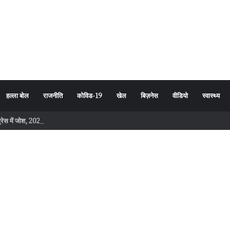
हल्ला बोल
राजनीति
कोविड-19
खेल
बिज़नेस
वीडियो
स्वास्थ्य
ंग्रेस में जोश, 2027 चुनाव से पहले संगठन को नई ऊर्जा मिलने की उम्मीद