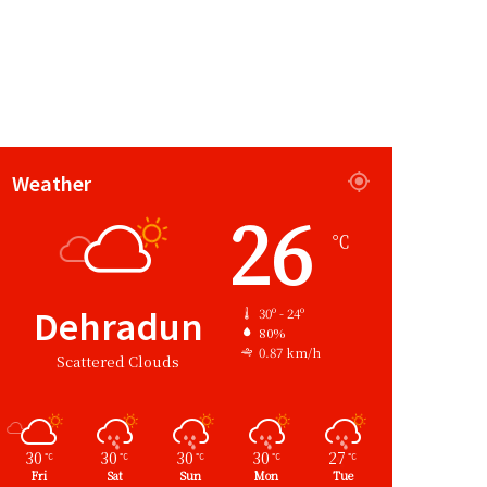
Weather
26
℃
Dehradun
30º - 24º
80%
0.87 km/h
Scattered Clouds
30
30
30
30
27
℃
℃
℃
℃
℃
Fri
Sat
Sun
Mon
Tue