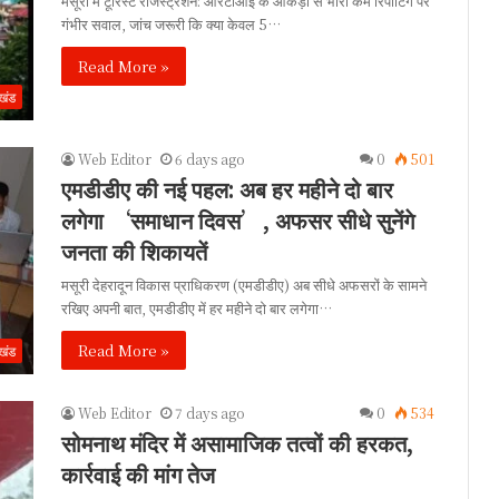
मसूरी में टूरिस्ट रजिस्ट्रेशन: आरटीआई के आंकड़ों से भारी कम रिपोर्टिंग पर
गंभीर सवाल, जांच जरूरी कि क्या केवल 5…
Read More »
ाखंड
Web Editor
6 days ago
0
501
एमडीडीए की नई पहल: अब हर महीने दो बार
लगेगा ‘समाधान दिवस’, अफसर सीधे सुनेंगे
जनता की शिकायतें
मसूरी देहरादून विकास प्राधिकरण (एमडीडीए) अब सीधे अफसरों के सामने
रखिए अपनी बात, एमडीडीए में हर महीने दो बार लगेगा…
Read More »
ाखंड
Web Editor
7 days ago
0
534
सोमनाथ मंदिर में असामाजिक तत्वों की हरकत,
कार्रवाई की मांग तेज