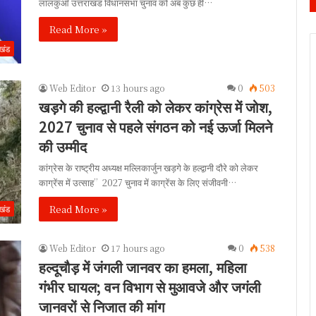
लालकुआँ उत्तराखंड विधानसभा चुनाव को अब कुछ ही…
Read More »
ाखंड
Web Editor
13 hours ago
0
503
खड़गे की हल्द्वानी रैली को लेकर कांग्रेस में जोश,
2027 चुनाव से पहले संगठन को नई ऊर्जा मिलने
की उम्मीद
कांग्रेस के राष्ट्रीय अध्यक्ष मल्लिकार्जुन खड़गे के हल्द्वानी दौरे को लेकर
काग्रेंस में उत्साह”2027 चुनाव में काग्रेंस के लिए संजीवनी…
Read More »
ाखंड
Web Editor
17 hours ago
0
538
हल्दूचौड़ में जंगली जानवर का हमला, महिला
गंभीर घायल; वन विभाग से मुआवजे और जगंली
जानवरों से निजात की मांग