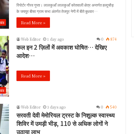
रिपोर्टर गौरव गुप्ता। लालकुआँ लालकुआँ कोतवाली क्षेत्र अन्तर्गत हल्दूचौड़
के जयपुर बीसा ग्राम सभा अंतर्गत तेजपुर नेगी में बीते बुधवार…
Read More »
ाखंड
Web Editor
1 day ago
0
874
कल इन 2 ज़िलों में अवकाश घोषित… देखिए
आदेश…
Read More »
ाखंड
Web Editor
3 days ago
0
540
सरवती देवी मेमोरियल ट्रस्ट के निशुल्क स्वास्थ्य
शिविर में उमड़ी भीड़, 110 से अधिक लोगों ने
उठाया लाभ