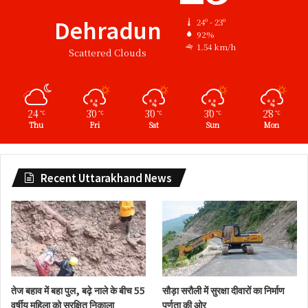
Dehradun
24º - 23º
92%
1.54 km/h
Scattered Clouds
24
30
30
30
28
℃
℃
℃
℃
℃
Thu
Fri
Sat
Sun
Mon
Recent Uttarakhand News
तेज बहाव में बहा पुल, बढ़े नाले के बीच 55
सौड़ा सरौली में सुरक्षा दीवारों का निर्माण
वर्षीय महिला को सुरक्षित निकाला
पूर्णता की ओर