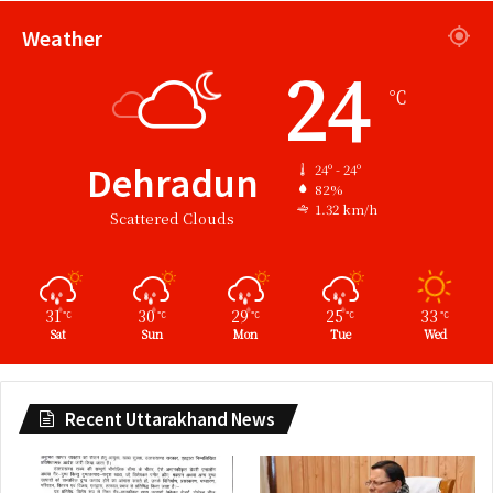
Weather
24
℃
Dehradun
24º - 24º
82%
1.32 km/h
Scattered Clouds
31
30
29
25
33
℃
℃
℃
℃
℃
Sat
Sun
Mon
Tue
Wed
Recent Uttarakhand News