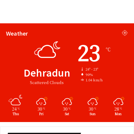
Weather
23
℃
Dehradun
24º - 23º
90%
1.04 km/h
Scattered Clouds
24
30
30
30
28
℃
℃
℃
℃
℃
Thu
Fri
Sat
Sun
Mon