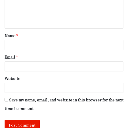
m
e
n
t
Name
*
*
Email
*
Website
Save my name, email, and website in this browser for the next
time I comment.