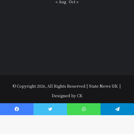
« Aug
Oct »
© Copyright 2026, All Rights Reserved | State News UK |
Designed by CK
विधानसभा चुनाव 2022
उत्तराखंड
उत्तर प्रदेश
धर्म-संस्कृति
राजनीति
पर्यटन
मनोरंजन
अपराध
हल्ला बोल
मौसम
अजब गजब
युथ
Contact Us
Facebook
Twitter
WhatsApp
Telegram
Facebook
YouTube