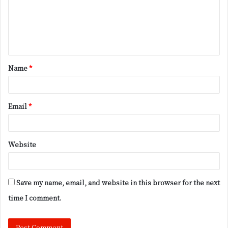
m
e
n
t
Name
*
*
Email
*
Website
Save my name, email, and website in this browser for the next
time I comment.