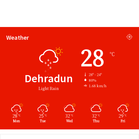
Weather
28
℃
Dehradun
28º - 24º
80%
1.68 km/h
Light Rain
28
25
32
32
29
℃
℃
℃
℃
℃
Mon
Tue
Wed
Thu
Fri