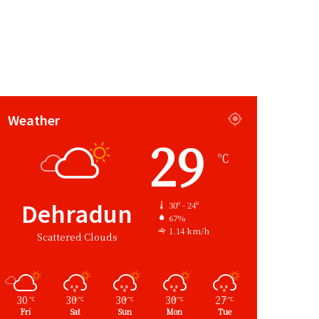
Weather
29
℃
Dehradun
30º - 24º
67%
1.14 km/h
Scattered Clouds
30
30
30
30
27
℃
℃
℃
℃
℃
Fri
Sat
Sun
Mon
Tue