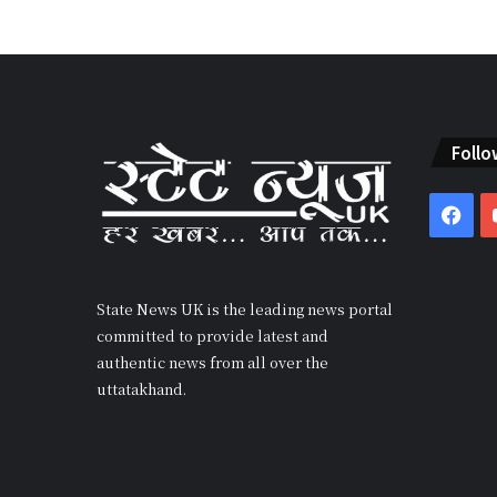
Follo
Fac
State News UK is the leading news portal
committed to provide latest and
authentic news from all over the
uttatakhand.