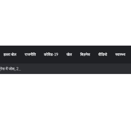
हल्ला बोल
राजनीति
कोविड-19
खेल
बिज़नेस
वीडियो
स्वास्थ्य
ंग्रेस में जोश, 2027 चुनाव से पहले संगठन को नई ऊर्जा मिलने की उम्मीद