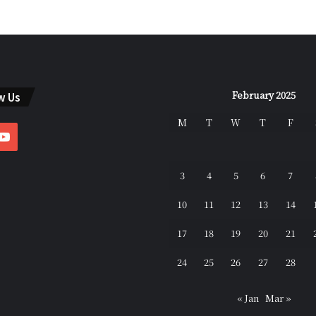
February 2025
w Us
M
T
W
T
F
ebook
YouTube
3
4
5
6
7
10
11
12
13
14
17
18
19
20
21
24
25
26
27
28
« Jan
Mar »