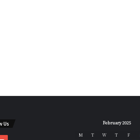
February 2025
w Us
M
T
W
T
F