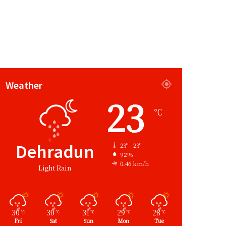
Weather
23
℃
Dehradun
23º - 23º
92%
0.46 km/h
Light Rain
30
30
31
29
28
℃
℃
℃
℃
℃
Fri
Sat
Sun
Mon
Tue