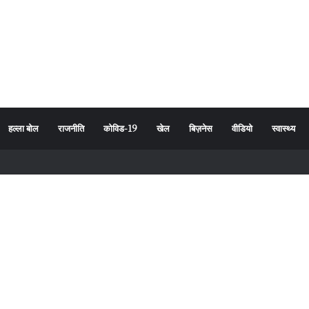
हल्ला बोल
राजनीति
कोविड-19
खेल
बिज़नेस
वीडियो
स्वास्थ्य
र्यावरण संरक्षण का दिया संदेश