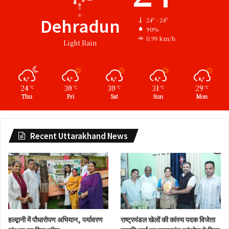
Dehradun
24º - 24º
90%
0.99 km/h
Light Rain
24
30
30
31
29
℃
℃
℃
℃
℃
Thu
Fri
Sat
Sun
Mon
Recent Uttarakhand News
हल्द्वानी में पौधारोपण अभियान, पर्यावरण
राष्ट्रमंडल खेलों की कांस्य पदक विजेता