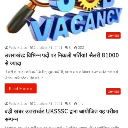
उत्तराखंड
Web Editor
October 31, 2021
0
383
उत्तराखंड: विभिन्न पदों पर निकली भर्तियां! सैलरी 81000
से ज्यादा
नौकरी की चाह रखने वालों के लिए ख़ुशखबरी है, भारतीय डाक विभाग ने उत्तराखंड सर्कल में
पोस्टल असिस्टेंट सहित कई…
Read More »
उत्तराखंड
Web Editor
October 31, 2021
0
147
बड़ी ख़बर उत्तराखंड UKSSSC द्वारा आयोजित यह परीक्षा
सम्पन्न
देहरादूनः उत्तराखंड अधीनस्थ सेवा चयन आयोग ने कनिष्ठ सहायक और इंटरमीडिएट स्तरीय