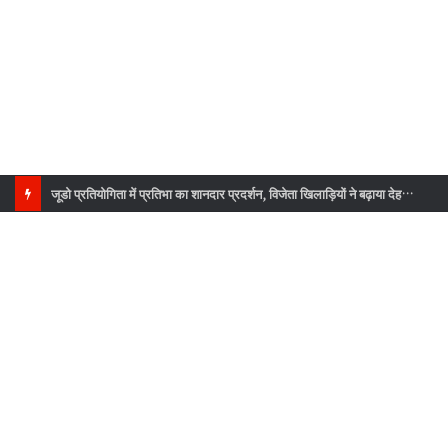
जूडो प्रतियोगिता में प्रतिभा का शानदार प्रदर्शन, विजेता खिलाड़ियों ने बढ़ाया देहरादून का गौरव