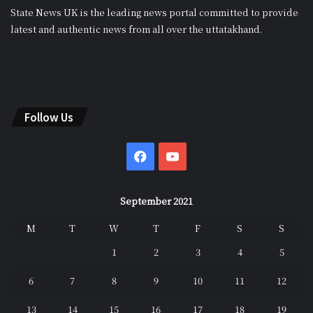
State News UK is the leading news portal committed to provide
latest and authentic news from all over the uttatakhand.
Follow Us
Facebook
YouTube
September 2021
M
T
W
T
F
S
S
1
2
3
4
5
6
7
8
9
10
11
12
13
14
15
16
17
18
19