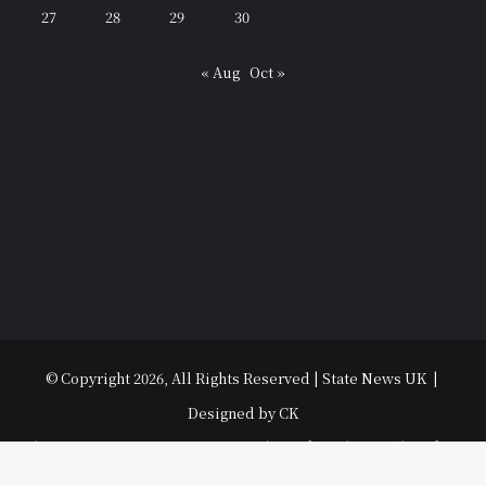
27
28
29
30
« Aug
Oct »
© Copyright 2026, All Rights Reserved | State News UK |
Designed by CK
विधानसभा चुनाव 2022
उत्तराखंड
उत्तर प्रदेश
धर्म-संस्कृति
राजनीति
पर्यटन
मनोरंजन
अपराध
हल्ला बोल
मौसम
अजब गजब
युथ
Contact Us