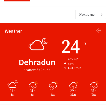
Next page
Weather
24
℃
Dehradun
24º - 24º
83%
1.34 km/h
Scattered Clouds
24
31
30
29
25
℃
℃
℃
℃
℃
Fri
Sat
Sun
Mon
Tue