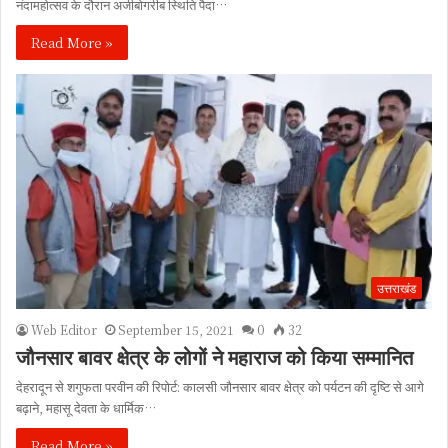
नंदामहोत्सव के दौरान अजीबोगरीब स्थिति पैदा…
Read More »
उत्तराखंड
Web Editor
September 15, 2021
0
32
जौनसार बावर क्षेत्र के लोगों ने महाराज को किया सम्मानित
देहरादून से शगुफता परवीन की रिपोर्ट: कालसी जौनसार बावर क्षेत्र को पर्यटन की दृष्टि से आगे
बढ़ाने, महासू देवता के धार्मिक…
Read More »