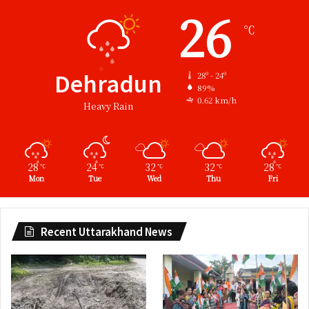
26
℃
Dehradun
28º - 24º
89%
0.62 km/h
Heavy Rain
28
24
32
32
28
℃
℃
℃
℃
℃
Mon
Tue
Wed
Thu
Fri
Recent Uttarakhand News