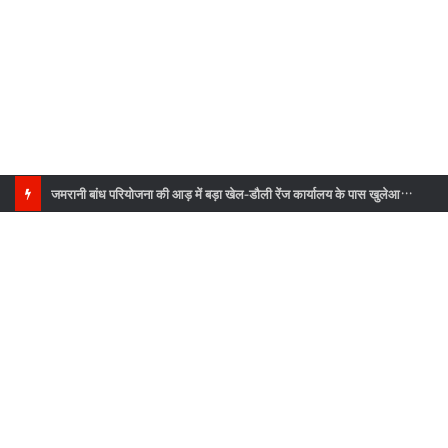
जमरानी बांध परियोजना की आड़ में बड़ा खेल-डौली रेंज कार्यालय के पास खुलेआम चल रहा अवैध खनन, सरकारी दावों की खुली पोल”