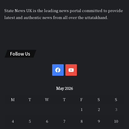
State News UK is the leading news portal committed to provide
latest and authentic news from all over the uttatakhand.
Follow Us
Facebook
YouTube
May 2026
M
T
W
T
F
S
S
1
2
3
4
5
6
7
8
9
10