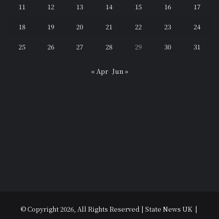
11
12
13
14
15
16
17
18
19
20
21
22
23
24
25
26
27
28
29
30
31
« Apr
Jun »
© Copyright 2026, All Rights Reserved | State News UK |