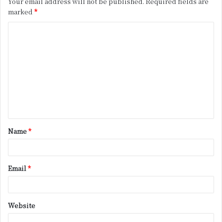
Your email address will not be published.
Required fields are
marked
*
C
o
m
m
e
n
t
Name
*
*
Email
*
Website