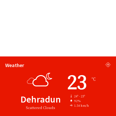
Weather
23
℃
Dehradun
24º - 23º
92%
1.54 km/h
Scattered Clouds