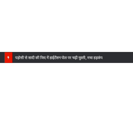
पड़ोसी से शादी की जिद में हाईटेंशन पोल पर चढ़ी युवती, मचा हड़कंप