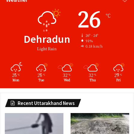
26
℃
Dehradun
26º - 24º
91%
0.18 km/h
Light Rain
26
26
32
32
29
℃
℃
℃
℃
℃
Mon
Tue
Wed
Thu
Fri
Recent Uttarakhand News