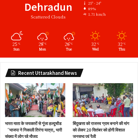
Dehradun
25º - 24º
89%
1.71 km/h
Scattered Clouds
25
28
26
32
32
℃
℃
℃
℃
℃
Sun
Mon
Tue
Wed
Thu
Recent Uttarakhand News
भारत माता के जयकारों से गूंजा हल्दूचौड
बिंदुखत्ता को राजस्व ग्राम बनाने की मांग
“भाजपा ने निकाली तिरंगा यात्रा, भारी
को लेकर 20 सितंबर को होगी विशाल
संख्या में लोग रहे मौजूद
जनसभा एवं रैली