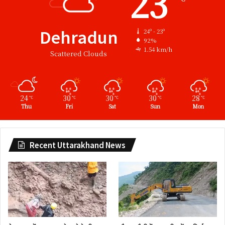
23
Dehradun
24º - 23º
92%
1.54 km/h
Scattered Clouds
24
30
30
30
28
℃
℃
℃
℃
℃
Thu
Fri
Sat
Sun
Mon
Recent Uttarakhand News