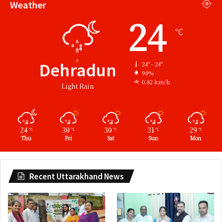
Weather
24
℃
Dehradun
24º - 24º
90%
0.82 km/h
Light Rain
24
30
30
31
29
℃
℃
℃
℃
℃
Thu
Fri
Sat
Sun
Mon
Recent Uttarakhand News