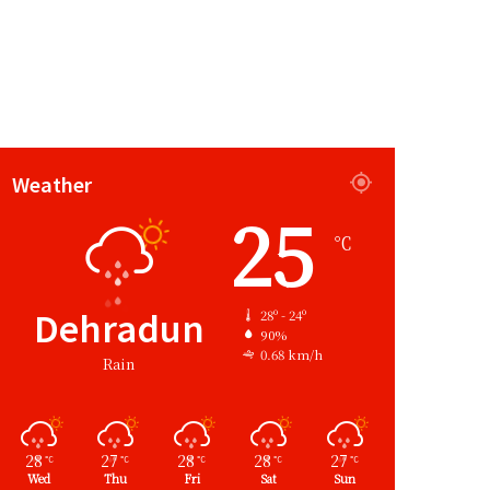
Weather
25
℃
Dehradun
28º - 24º
90%
0.68 km/h
Rain
28
27
28
28
27
℃
℃
℃
℃
℃
Wed
Thu
Fri
Sat
Sun