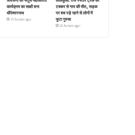
शिवसेना की चतुर्थ महाआरती
लालकुआँ: तेज रफ्तार ट्रक की
कार्यक्रम का साक्षी बना
टक्कर से गाय की मौत, सड़क
धौपेश्वरनाथ
पर शव पड़े रहने से लोगों में
फूटा गुस्सा
19 hours ago
20 hours ago