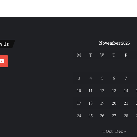
November 2025
w Us
M
T
W
T
F
ebook
YouTube
3
4
5
6
7
10
11
12
13
14
17
18
19
20
21
24
25
26
27
28
« Oct
Dec »