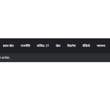
हल्ला बोल
राजनीति
कोविड-19
खेल
बिज़नेस
वीडियो
स्वास्थ्य
 कार्यकारिणी में रमेश कुनियाल की एंट्री, कार्यकर्ताओं में खुशी की लहर