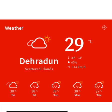
Weather
29
℃
Dehradun
30º - 24º
67%
1.14 km/h
Scattered Clouds
30
30
30
30
27
℃
℃
℃
℃
℃
Fri
Sat
Sun
Mon
Tue