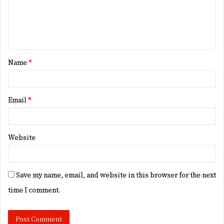
m
e
n
t
Name
*
*
Email
*
Website
Save my name, email, and website in this browser for the next
time I comment.