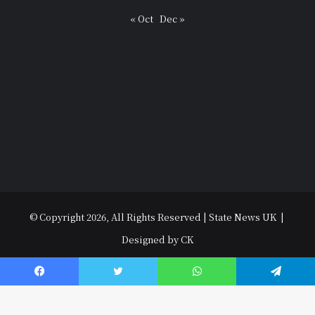
« Oct
Dec »
© Copyright 2026, All Rights Reserved | State News UK |
Designed by CK
विधानसभा चुनाव 2022
उत्तराखंड
उत्तर प्रदेश
धर्म-संस्कृति
राजनीति
पर्यटन
मनोरंजन
अपराध
हल्ला बोल
मौसम
अजब गजब
युथ
Contact Us
Facebook
Twitter
WhatsApp
Telegram