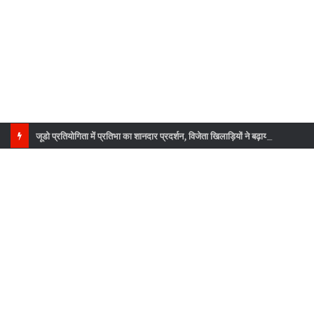
जूडो प्रतियोगिता में प्रतिभा का शानदार प्रदर्शन, विजेता खिलाड़ियों ने बढ़ाया देहरादून का गौरव