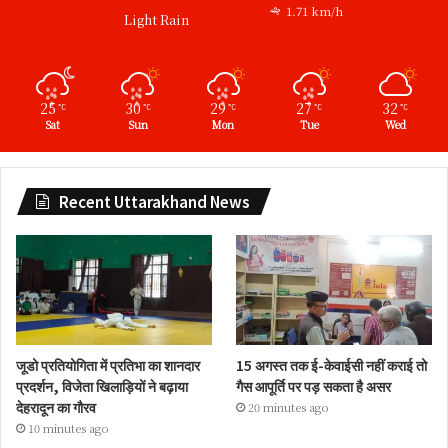
1.71 km/h
Light Rain
25
30
29
27
32
℃
℃
℃
℃
℃
Sat
Sun
Mon
Tue
Wed
Recent Uttarakhand News
जूडो प्रतियोगिता में प्रतिभा का शानदार
15 अगस्त तक ई-केवाईसी नहीं कराई तो
प्रदर्शन, विजेता खिलाड़ियों ने बढ़ाया
गैस आपूर्ति पर पड़ सकता है असर
देहरादून का गौरव
20 minutes ago
10 minutes ago