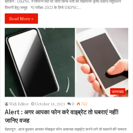
ब्रेकिंग : UKPSC ने विभिन्न पदों पर जारी किया भर्ती का विज्ञापन!! कृषि/उद्यान/पशुपालन
विभागों हेतु (समूह‘ग) परीक्षा-2023 के लिये UKPSC…
Read More »
उत्तराखंड
Web Editor
October 18, 2023
0
763
Alert : अगर आपका फोन करे वाइब्रेट तो घबराएं नहीं!
जानिए वजह
देहरादून : आज बुधवार आपका मोबाइल फोन अचानक वाइब्रेट करने लगे तो घबराने की जरूरत