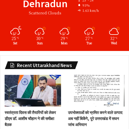
Dehradun
25º - 24º
93%
1.63 km/h
Scattered Clouds
25
30
29
27
32
℃
℃
℃
℃
℃
Sat
Sun
Mon
Tue
Wed
Recent Uttarakhand News
स्वतंत्रता दिवस की तैयारियों को लेकर
उपभोक्ताओं को भ्रमित करने वाले उत्पाद
डीएम डॉ. आशीष चौहान ने की समीक्षा
अब नहीं बिकेंगे, पूरे उत्तराखंड में सघन
बैठक
जांच अभियान