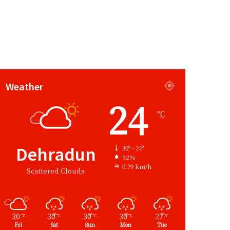
Weather
24
℃
Dehradun
30º - 24º
92%
0.79 km/h
Scattered Clouds
30
30
30
30
27
℃
℃
℃
℃
℃
Fri
Sat
Sun
Mon
Tue