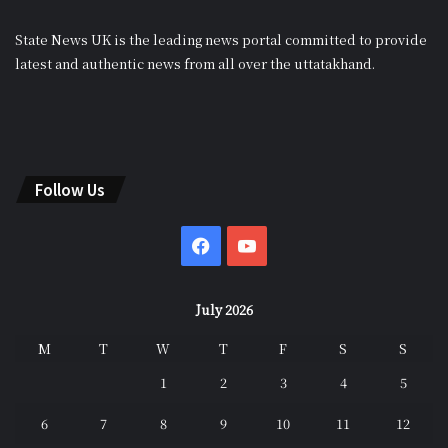
State News UK is the leading news portal committed to provide
latest and authentic news from all over the uttatakhand.
Follow Us
Facebook
YouTube
July 2026
M
T
W
T
F
S
S
1
2
3
4
5
6
7
8
9
10
11
12