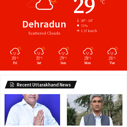
29
℃
Dehradun
30º - 24º
72%
1.37 km/h
Scattered Clouds
30
31
29
28
26
℃
℃
℃
℃
℃
Fri
Sat
Sun
Mon
Tue
Recent Uttarakhand News