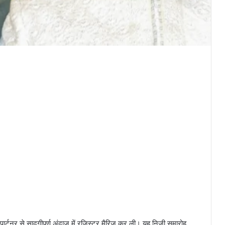
 पार्टनर से सादगीपूर्ण अंदाज़ में रजिस्टर मैरिज कर ली। यह निजी समारोह