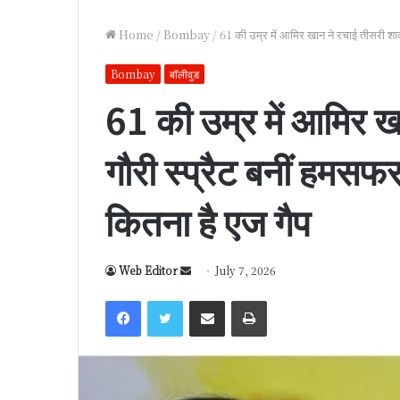
Home
/
Bombay
/
61 की उम्र में आमिर खान ने रचाई तीसरी शाद
Bombay
बॉलीवुड
61 की उम्र में आमिर ख
गौरी स्प्रैट बनीं हमस
कितना है एज गैप
Web Editor
S
July 7, 2026
e
Facebook
Twitter
Share via Email
Print
n
d
a
n
e