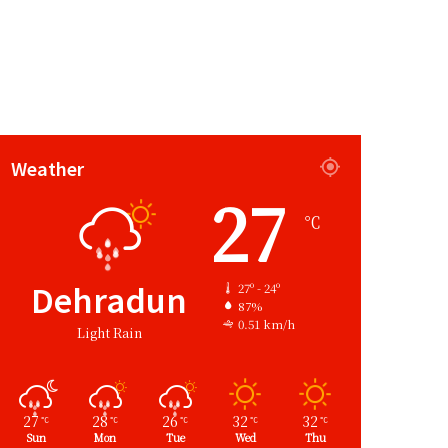
Weather
27
℃
Dehradun
27º - 24º
87%
0.51 km/h
Light Rain
27
28
26
32
32
℃
℃
℃
℃
℃
Sun
Mon
Tue
Wed
Thu