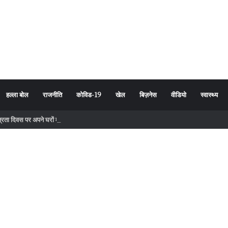
हल्ला बोल
राजनीति
कोविड-19
खेल
बिज़नेस
वीडियो
स्वास्थ्य
तंत्रता दिवस पर अपने घरों में तिरंगा फहराने का किया आवाह्न