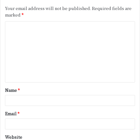
Your email address will not be published.
Required fields are
marked
*
C
o
m
m
e
n
t
Name
*
*
Email
*
Website