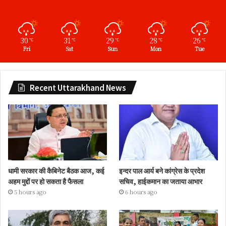
30
31
29
28
26
℃
℃
℃
℃
℃
Fri
Sat
Sun
Mon
Tue
Recent Uttarakhand News
धामी सरकार की कैबिनेट बैठक आज, कई
इन्दर पाल आर्य बने कांग्रेस के प्रदेश
अहम मुद्दों पर हो सकता है फैसला
सचिव, हाईकमान का जताया आभार
5 hours ago
6 hours ago