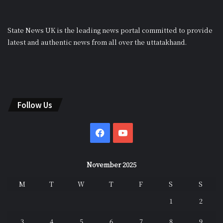
State News UK is the leading news portal committed to provide
latest and authentic news from all over the uttatakhand.
Follow Us
Facebook
YouTube
November 2025
M
T
W
T
F
S
S
1
2
3
4
5
6
7
8
9