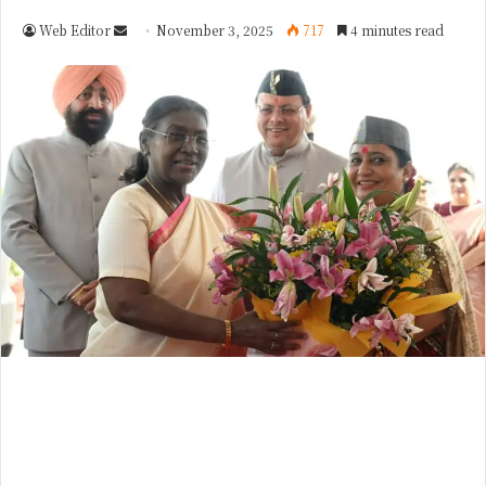
Web Editor
S
November 3, 2025
717
4 minutes read
e
n
d
a
n
e
m
a
i
l