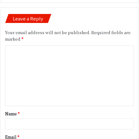
Leave a Reply
Your email address will not be published.
Required fields are
marked
*
C
o
m
m
e
n
t
Name
*
*
Email
*