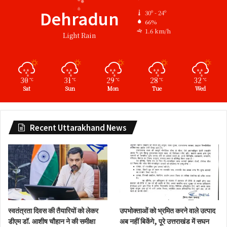
Dehradun
30º - 24º
66%
1.6 km/h
Light Rain
30
31
29
28
32
℃
℃
℃
℃
℃
Sat
Sun
Mon
Tue
Wed
Recent Uttarakhand News
स्वतंत्रता दिवस की तैयारियों को लेकर
उपभोक्ताओं को भ्रमित करने वाले उत्पाद
डीएम डॉ. आशीष चौहान ने की समीक्षा
अब नहीं बिकेंगे, पूरे उत्तराखंड में सघन