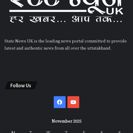
State News UK is the leading news portal committed to provide
latest and authentic news from all over the uttatakhand.
Follow Us
Facebook
YouTube
November 2025
M
T
W
T
F
S
S