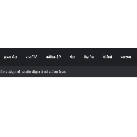
हल्ला बोल
राजनीति
कोविड-19
खेल
बिज़नेस
वीडियो
स्वास्थ्य
ो लेकर डीएम डॉ. आशीष चौहान ने की समीक्षा बैठक