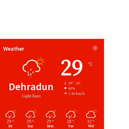
Weather
29
℃
Dehradun
29º - 24º
80%
1.48 km/h
Light Rain
29
29
29
28
32
℃
℃
℃
℃
℃
Sat
Sun
Mon
Tue
Wed