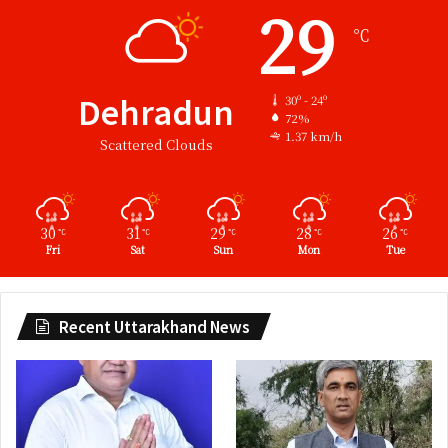
29
℃
Dehradun
30º - 24º
72%
1.37 km/h
Scattered Clouds
30
31
29
28
26
℃
℃
℃
℃
℃
Fri
Sat
Sun
Mon
Tue
Recent Uttarakhand News