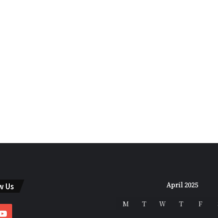
April 2025
w Us
M
T
W
T
F
ebook
YouTube