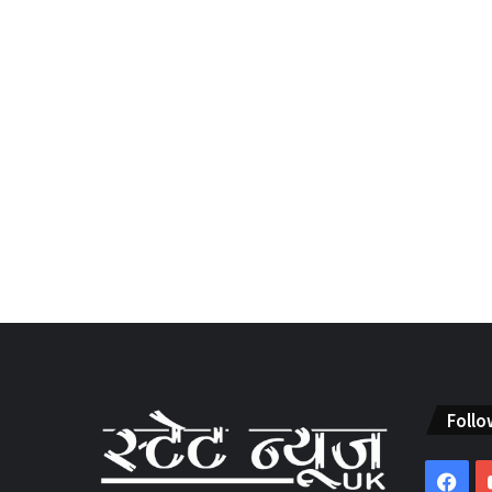
Follo
Fac