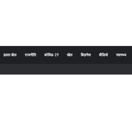
हल्ला बोल
राजनीति
कोविड-19
खेल
बिज़नेस
वीडियो
स्वास्थ्य
र्यावरण संरक्षण का दिया संदेश