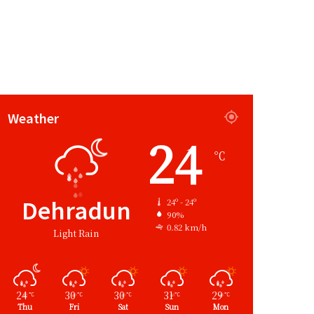
Weather
24
℃
Dehradun
24º - 24º
90%
0.82 km/h
Light Rain
24
30
30
31
29
℃
℃
℃
℃
℃
Thu
Fri
Sat
Sun
Mon