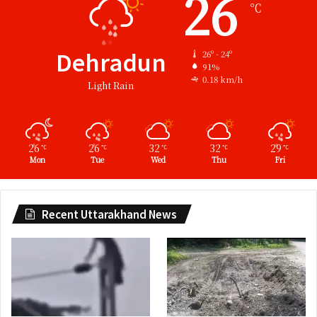
26
℃
Dehradun
26º - 24º
91%
0.18 km/h
Light Rain
26
26
32
32
29
℃
℃
℃
℃
℃
Mon
Tue
Wed
Thu
Fri
Recent Uttarakhand News