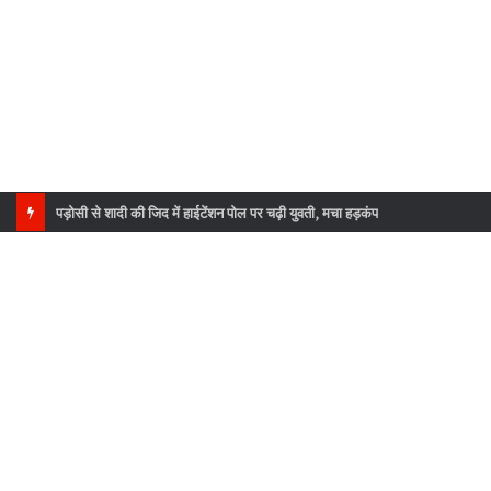
पड़ोसी से शादी की जिद में हाईटेंशन पोल पर चढ़ी युवती, मचा हड़कंप