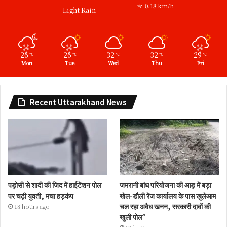
0.18 km/h
Light Rain
26
26
32
32
29
℃
℃
℃
℃
℃
Mon
Tue
Wed
Thu
Fri
Recent Uttarakhand News
पड़ोसी से शादी की जिद में हाईटेंशन पोल
जमरानी बांध परियोजना की आड़ में बड़ा
पर चढ़ी युवती, मचा हड़कंप
खेल-डौली रेंज कार्यालय के पास खुलेआम
चल रहा अवैध खनन, सरकारी दावों की
18 hours ago
खुली पोल”