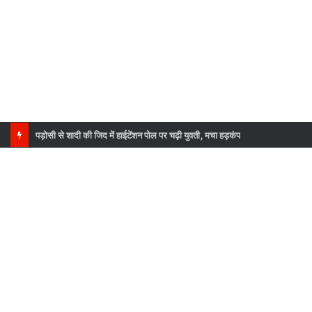
पड़ोसी से शादी की जिद में हाईटेंशन पोल पर चढ़ी युवती, मचा हड़कंप