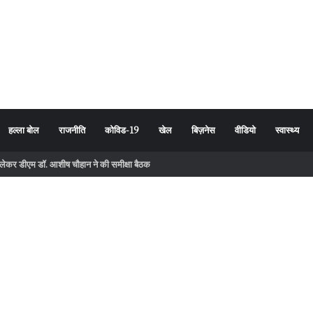
हल्ला बोल
राजनीति
कोविड-19
खेल
बिज़नेस
वीडियो
स्वास्थ्य
उत्पाद अब नहीं बिकेंगे, पूरे उत्तराखंड में सघन जांच अभियान