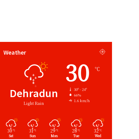
Weather
30
℃
Dehradun
30º - 24º
66%
1.6 km/h
Light Rain
30
31
29
28
32
℃
℃
℃
℃
℃
Sat
Sun
Mon
Tue
Wed