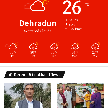
26
℃
Dehradun
30º - 24º
80%
0.87 km/h
Scattered Clouds
30
30
30
30
27
℃
℃
℃
℃
℃
Fri
Sat
Sun
Mon
Tue
Recent Uttarakhand News