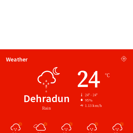
Weather
24
℃
Dehradun
24º - 24º
95%
1.13 km/h
Rain