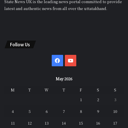
State News UK is the leading news portal committed to provide
latest and authentic news from all over the uttatakhand.
Follow Us
Facebook
YouTube
May 2026
M
T
W
T
F
S
S
1
2
3
4
5
6
7
8
9
10
11
12
13
14
15
16
17