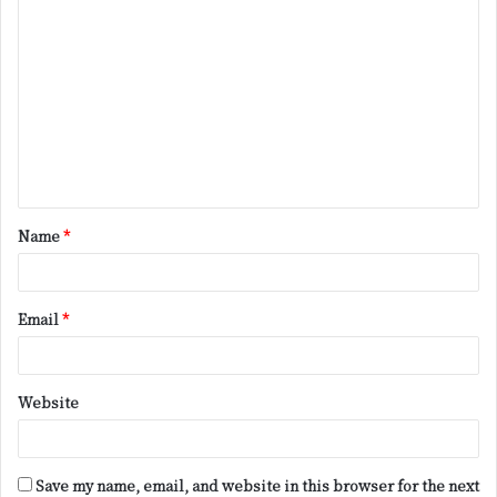
C
o
m
m
e
n
t
Name
*
*
Email
*
Website
Save my name, email, and website in this browser for the next