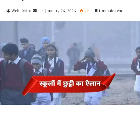
Web Editor
S
January 26, 2026
994
1 minute read
e
n
d
a
n
e
m
a
i
l