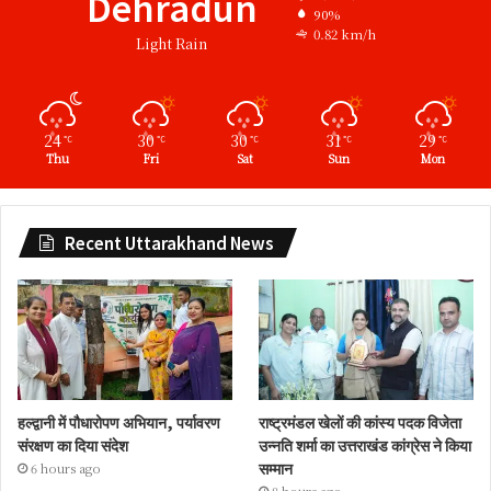
Dehradun
90%
0.82 km/h
Light Rain
24
30
30
31
29
℃
℃
℃
℃
℃
Thu
Fri
Sat
Sun
Mon
Recent Uttarakhand News
हल्द्वानी में पौधारोपण अभियान, पर्यावरण
राष्ट्रमंडल खेलों की कांस्य पदक विजेता
संरक्षण का दिया संदेश
उन्नति शर्मा का उत्तराखंड कांग्रेस ने किया
सम्मान
6 hours ago