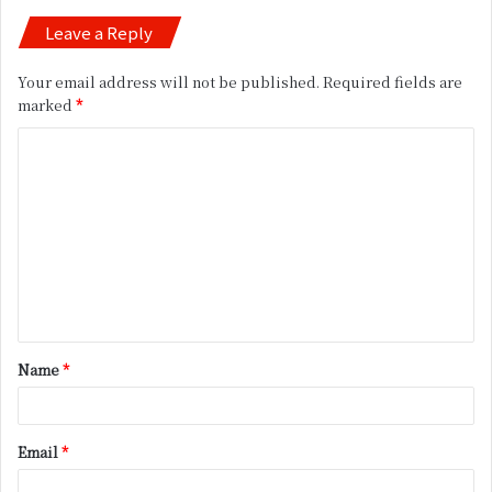
Leave a Reply
Your email address will not be published.
Required fields are
marked
*
C
o
m
m
e
n
t
Name
*
*
Email
*