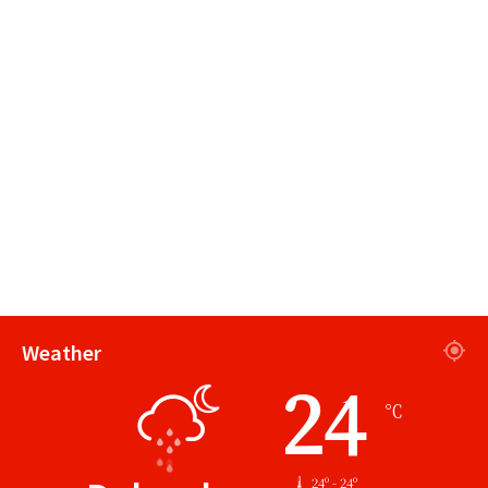
Weather
24
℃
24º - 24º