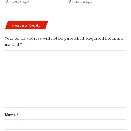
3 hours ago
3 hours ago
Leave a Reply
Your email address will not be published.
Required fields are
marked
*
C
o
m
m
e
n
t
Name
*
*