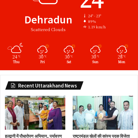
Dehradun
24º - 23º
89%
1.19 km/h
Scattered Clouds
24
30
30
30
28
℃
℃
℃
℃
℃
Thu
Fri
Sat
Sun
Mon
Recent Uttarakhand News
हल्द्वानी में पौधारोपण अभियान, पर्यावरण
राष्ट्रमंडल खेलों की कांस्य पदक विजेता