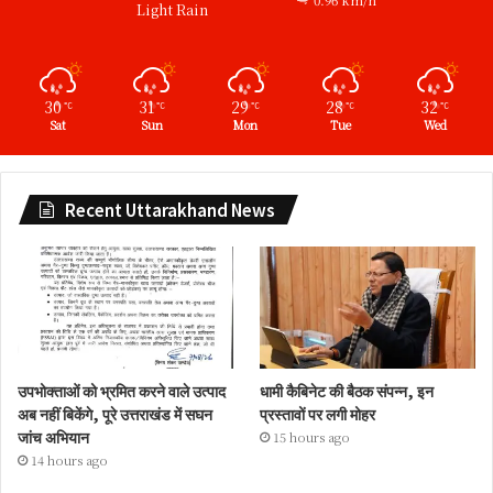
0.96 km/h
Light Rain
30
31
29
28
32
℃
℃
℃
℃
℃
Sat
Sun
Mon
Tue
Wed
Recent Uttarakhand News
उपभोक्ताओं को भ्रमित करने वाले उत्पाद
धामी कैबिनेट की बैठक संपन्न, इन
अब नहीं बिकेंगे, पूरे उत्तराखंड में सघन
प्रस्तावों पर लगी मोहर
जांच अभियान
15 hours ago
14 hours ago