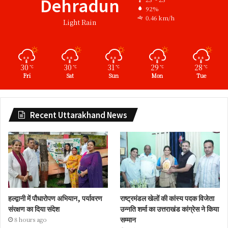
Dehradun
92%
0.46 km/h
Light Rain
30
30
31
29
28
℃
℃
℃
℃
℃
Fri
Sat
Sun
Mon
Tue
Recent Uttarakhand News
हल्द्वानी में पौधारोपण अभियान, पर्यावरण
राष्ट्रमंडल खेलों की कांस्य पदक विजेता
संरक्षण का दिया संदेश
उन्नति शर्मा का उत्तराखंड कांग्रेस ने किया
सम्मान
8 hours ago