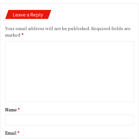
Leave a Reply
Your email address will not be published.
Required fields are
marked
*
C
o
m
m
e
n
t
Name
*
*
Email
*