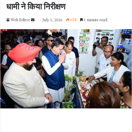
धामी ने किया निरीक्षण
Web Editor
S
July 5, 2026
658
1 minute read
e
n
d
a
n
e
m
a
i
l