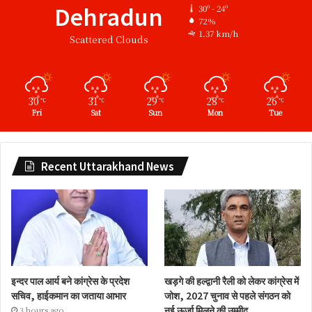
Dehradun
30º - 24º
72%
1.37 km/h
Scattered Clouds
30
31
29
28
26
℃
℃
℃
℃
℃
Fri
Sat
Sun
Mon
Tue
Recent Uttarakhand News
इन्दर पाल आर्य बने कांग्रेस के प्रदेश
खड़गे की हल्द्वानी रैली को लेकर कांग्रेस में
सचिव, हाईकमान का जताया आभार
जोश, 2027 चुनाव से पहले संगठन को
नई ऊर्जा मिलने की उम्मीद
3 hours ago