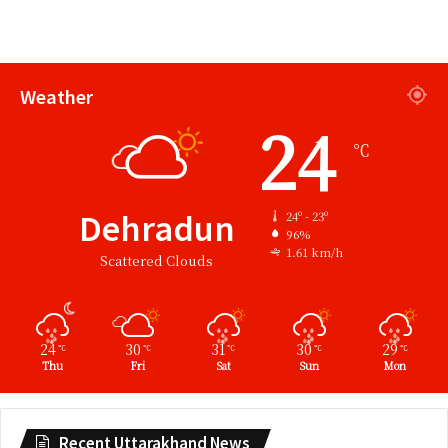
Weather
24
℃
Dehradun
24º - 23º
96%
1.61 km/h
Scattered Clouds
24
30
31
30
29
℃
℃
℃
℃
℃
Thu
Fri
Sat
Sun
Mon
Recent Uttarakhand News