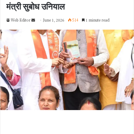
मंत्री सुबोध उनियाल
Web Editor
S
June 1, 2026
514
1 minute read
e
n
d
a
n
e
m
a
i
l