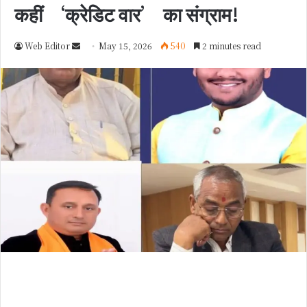
कहीं ‘क्रेडिट वार’ का संग्राम!
Web Editor
S
May 15, 2026
540
2 minutes read
e
n
d
a
n
e
m
a
i
l