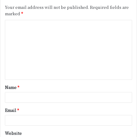
Your email address will not be published.
Required fields are
marked
*
C
o
m
m
e
n
t
Name
*
*
Email
*
Website