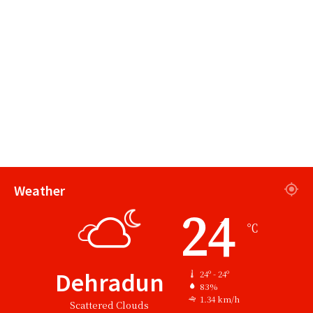
Weather
24
℃
Dehradun
24º - 24º
83%
1.34 km/h
Scattered Clouds