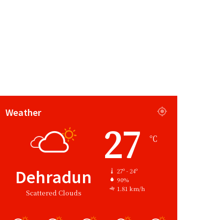
Weather
27
℃
Dehradun
27º - 24º
90%
1.81 km/h
Scattered Clouds