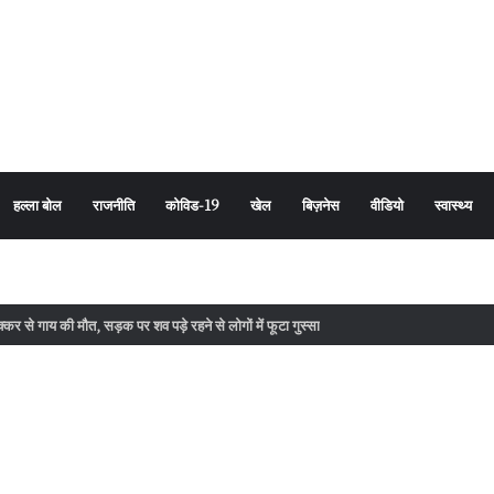
हल्ला बोल
राजनीति
कोविड-19
खेल
बिज़नेस
वीडियो
स्वास्थ्य
र से गाय की मौत, सड़क पर शव पड़े रहने से लोगों में फूटा गुस्सा