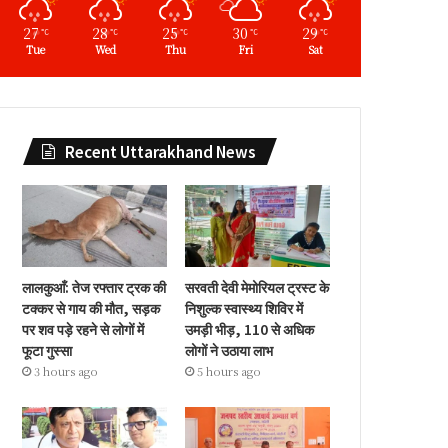
27
28
25
30
29
℃
℃
℃
℃
℃
Tue
Wed
Thu
Fri
Sat
Recent Uttarakhand News
लालकुआँ: तेज रफ्तार ट्रक की
सरवती देवी मेमोरियल ट्रस्ट के
टक्कर से गाय की मौत, सड़क
निशुल्क स्वास्थ्य शिविर में
पर शव पड़े रहने से लोगों में
उमड़ी भीड़, 110 से अधिक
फूटा गुस्सा
लोगों ने उठाया लाभ
3 hours ago
5 hours ago