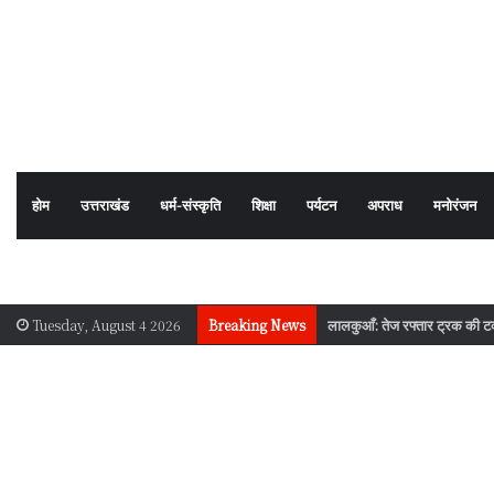
होम
उत्तराखंड
धर्म-संस्कृति
शिक्षा
पर्यटन
अपराध
मनोरंजन
लालकुआँ: तेज रफ्तार ट्रक की टक्क
Tuesday, August 4 2026
Breaking News